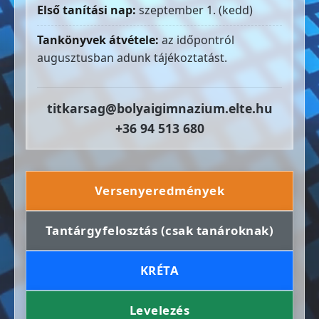
Első tanítási nap:
szeptember 1. (kedd)
Tankönyvek átvétele:
az időpontról
augusztusban adunk tájékoztatást.
titkarsag@bolyaigimnazium.elte.hu
+36 94 513 680
Versenyeredmények
Tantárgyfelosztás (csak tanároknak)
KRÉTA
Levelezés