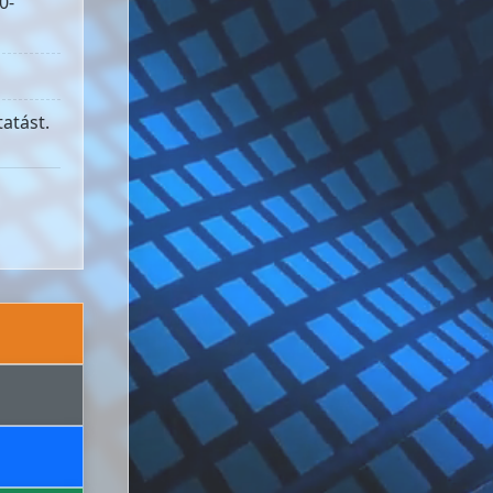
0-
atást.