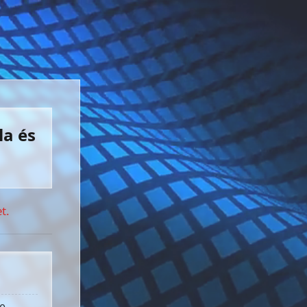
la és
t.