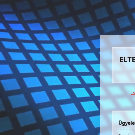
ELTE
I
Ügyele