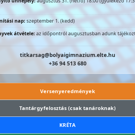
yitó ünnepély:
augusztus 31. (hétfő) 18:00 (gyülekező 17:3
nítási nap:
szeptember 1. (kedd)
yvek átvétele:
az időpontról augusztusban adunk tájékozt
titkarsag@bolyaigimnazium.elte.hu
+36 94 513 680
Versenyeredmények
Tantárgyfelosztás (csak tanároknak)
KRÉTA