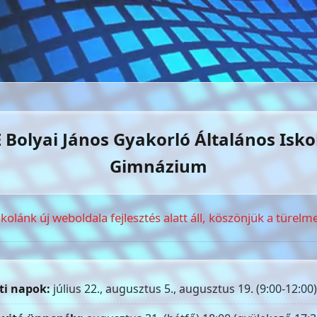
 Bolyai János Gyakorló Általános Isko
Gimnázium
skolánk új weboldala fejlesztés alatt áll, köszönjük a türelme
ti napok:
július 22., augusztus 5., augusztus 19. (9:00-12:00)