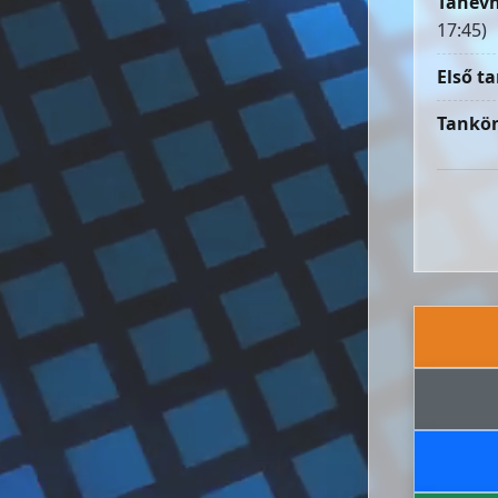
Tanévn
17:45)
Első ta
Tankön