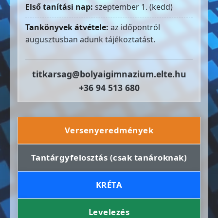
Első tanítási nap:
szeptember 1. (kedd)
Tankönyvek átvétele:
az időpontról
augusztusban adunk tájékoztatást.
titkarsag@bolyaigimnazium.elte.hu
+36 94 513 680
Versenyeredmények
Tantárgyfelosztás (csak tanároknak)
KRÉTA
Levelezés