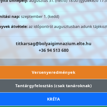
yitó ünnepély:
augusztus 31. (hétfő) 18:00 (gyülekező 17:3
nítási nap:
szeptember 1. (kedd)
yvek átvétele:
az időpontról augusztusban adunk tájékozt
titkarsag@bolyaigimnazium.elte.hu
+36 94 513 680
Versenyeredmények
Tantárgyfelosztás (csak tanároknak)
KRÉTA