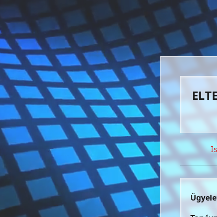
ELTE
I
Ügyele