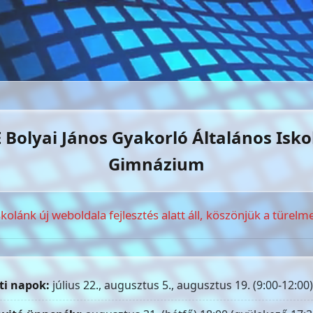
 Bolyai János Gyakorló Általános Isko
Gimnázium
skolánk új weboldala fejlesztés alatt áll, köszönjük a türelme
ti napok:
július 22., augusztus 5., augusztus 19. (9:00-12:00)