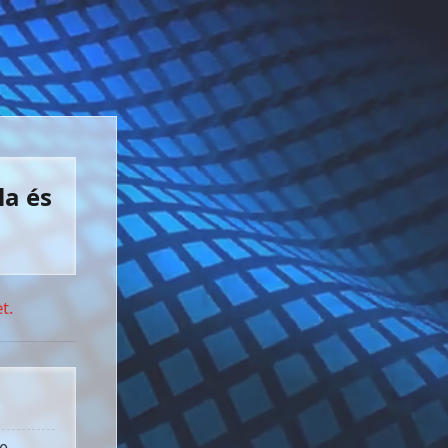
la és
t.