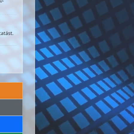
0-
atást.