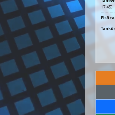
Tanévn
17:45)
Első ta
Tankön