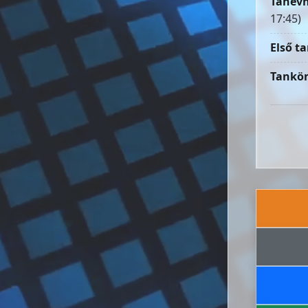
Tanévn
17:45)
Első ta
Tankön