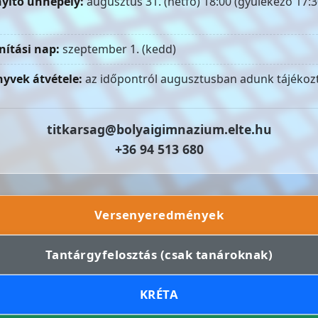
yitó ünnepély:
augusztus 31. (hétfő) 18:00 (gyülekező 17:3
nítási nap:
szeptember 1. (kedd)
yvek átvétele:
az időpontról augusztusban adunk tájékozt
titkarsag@bolyaigimnazium.elte.hu
+36 94 513 680
Versenyeredmények
Tantárgyfelosztás (csak tanároknak)
KRÉTA