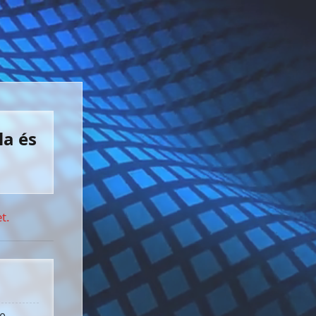
la és
t.