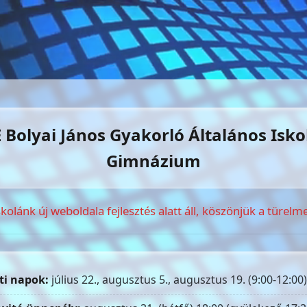
 Bolyai János Gyakorló Általános Isko
Gimnázium
skolánk új weboldala fejlesztés alatt áll, köszönjük a türelme
ti napok:
július 22., augusztus 5., augusztus 19. (9:00-12:00)