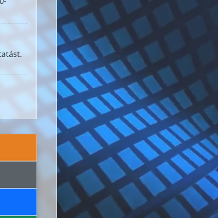
0-
atást.