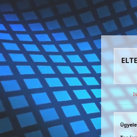
ELTE
I
Ügyele