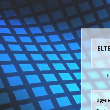
ELTE
I
Ügyele