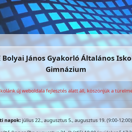
 Bolyai János Gyakorló Általános Isko
Gimnázium
skolánk új weboldala fejlesztés alatt áll, köszönjük a türelme
ti napok:
július 22., augusztus 5., augusztus 19. (9:00-12:00)