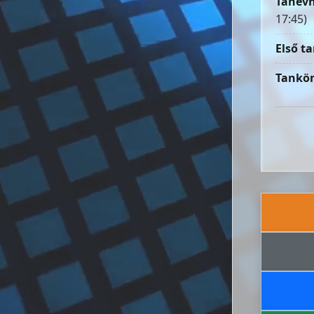
Tanévn
17:45)
Első ta
Tankön