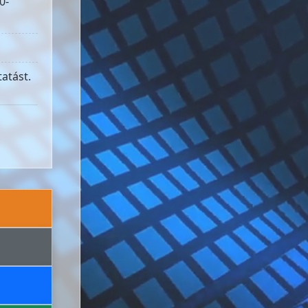
0-
atást.