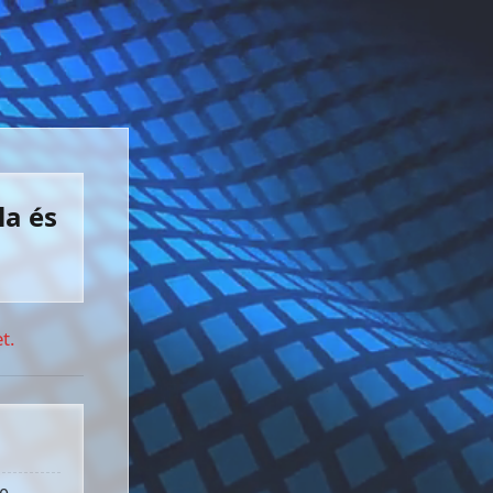
la és
t.