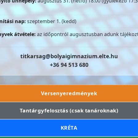
yitó ünnepély:
augusztus 31. (hétfő) 18:00 (gyülekező 17:3
nítási nap:
szeptember 1. (kedd)
yvek átvétele:
az időpontról augusztusban adunk tájékozt
titkarsag@bolyaigimnazium.elte.hu
+36 94 513 680
Versenyeredmények
Tantárgyfelosztás (csak tanároknak)
KRÉTA