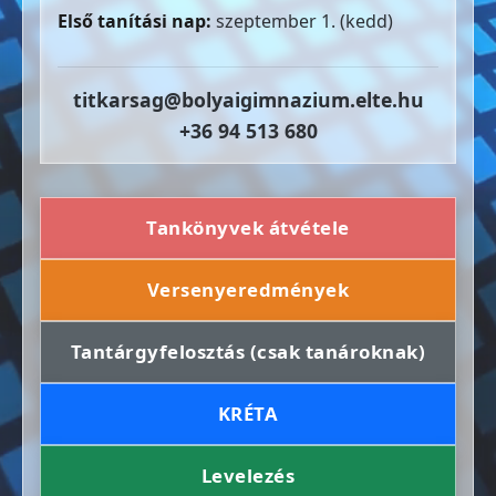
Első tanítási nap:
szeptember 1. (kedd)
titkarsag@bolyaigimnazium.elte.hu
+36 94 513 680
Tankönyvek átvétele
Versenyeredmények
Tantárgyfelosztás (csak tanároknak)
KRÉTA
Levelezés