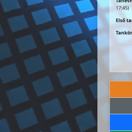
Tanévn
17:45)
Első ta
Tankön