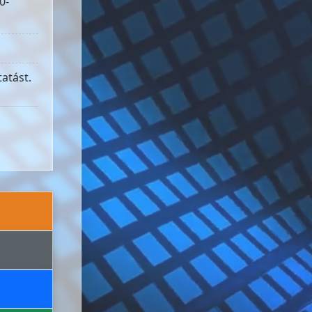
0-
atást.