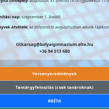
yitó ünnepély:
augusztus 31. (hétfő) 18:00 (gyülekező 17:3
nítási nap:
szeptember 1. (kedd)
yvek átvétele:
az időpontról augusztusban adunk tájékozt
titkarsag@bolyaigimnazium.elte.hu
+36 94 513 680
Versenyeredmények
Tantárgyfelosztás (csak tanároknak)
KRÉTA