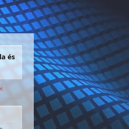
la és
t.