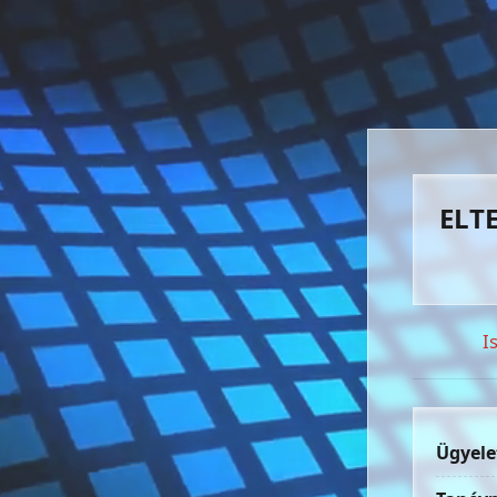
ELTE
I
Ügyele