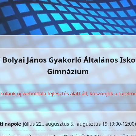
 Bolyai János Gyakorló Általános Isko
Gimnázium
skolánk új weboldala fejlesztés alatt áll, köszönjük a türelme
ti napok:
július 22., augusztus 5., augusztus 19. (9:00-12:00)