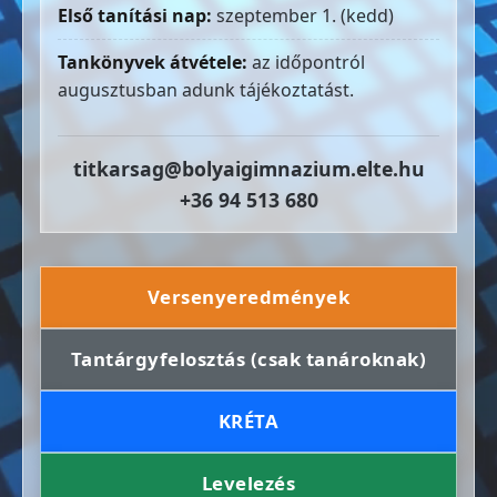
Első tanítási nap:
szeptember 1. (kedd)
Tankönyvek átvétele:
az időpontról
augusztusban adunk tájékoztatást.
titkarsag@bolyaigimnazium.elte.hu
+36 94 513 680
Versenyeredmények
Tantárgyfelosztás (csak tanároknak)
KRÉTA
Levelezés