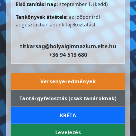
Első tanítási nap:
szeptember 1. (kedd)
Tankönyvek átvétele:
az időpontról
augusztusban adunk tájékoztatást.
titkarsag@bolyaigimnazium.elte.hu
+36 94 513 680
Versenyeredmények
Tantárgyfelosztás (csak tanároknak)
KRÉTA
Levelezés