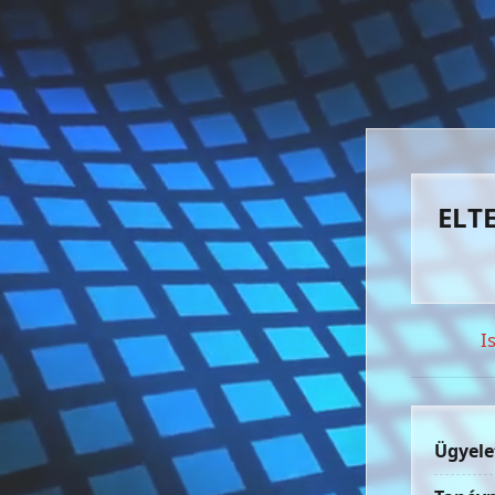
ELTE
I
Ügyele