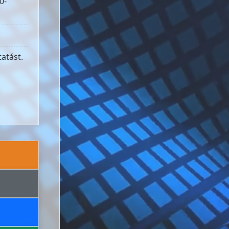
0-
atást.