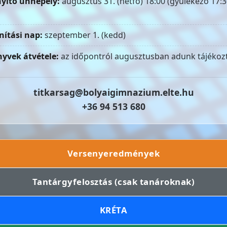
yitó ünnepély:
augusztus 31. (hétfő) 18:00 (gyülekező 17:3
nítási nap:
szeptember 1. (kedd)
yvek átvétele:
az időpontról augusztusban adunk tájékozt
titkarsag@bolyaigimnazium.elte.hu
+36 94 513 680
Versenyeredmények
Tantárgyfelosztás (csak tanároknak)
KRÉTA