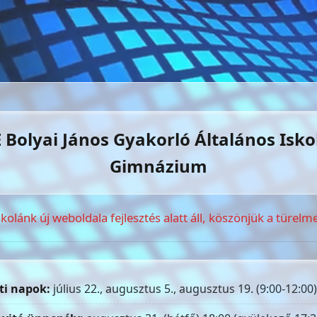
 Bolyai János Gyakorló Általános Isko
Gimnázium
skolánk új weboldala fejlesztés alatt áll, köszönjük a türelme
ti napok:
július 22., augusztus 5., augusztus 19. (9:00-12:00)