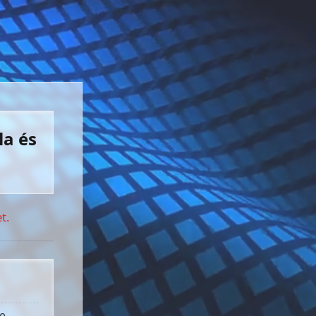
la és
t.