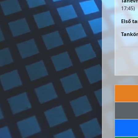
Tanévn
17:45)
Első ta
Tankön