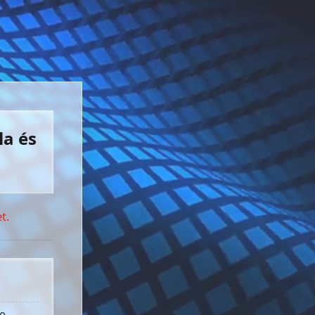
la és
t.