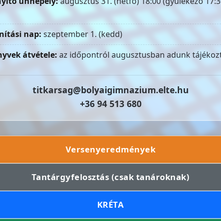
yitó ünnepély:
augusztus 31. (hétfő) 18:00 (gyülekező 17:3
nítási nap:
szeptember 1. (kedd)
yvek átvétele:
az időpontról augusztusban adunk tájékozt
titkarsag@bolyaigimnazium.elte.hu
+36 94 513 680
Versenyeredmények
Tantárgyfelosztás (csak tanároknak)
KRÉTA