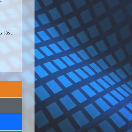
0-
atást.