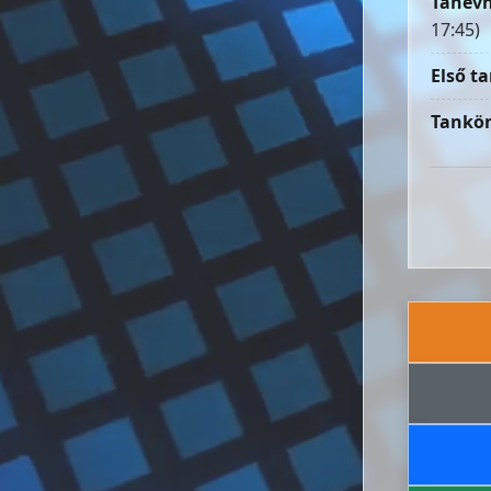
Tanévn
17:45)
Első ta
Tankön