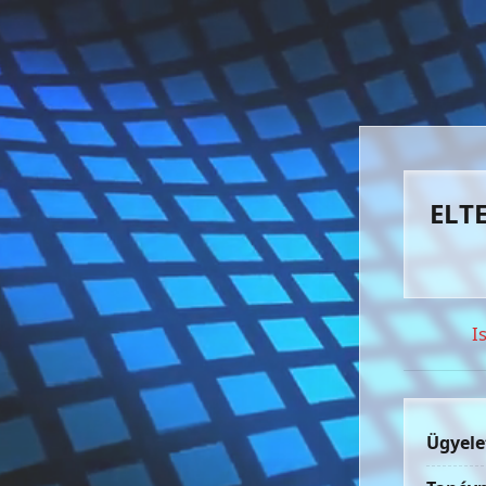
ELTE
I
Ügyele