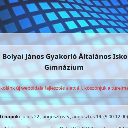
 Bolyai János Gyakorló Általános Isko
Gimnázium
skolánk új weboldala fejlesztés alatt áll, köszönjük a türelme
ti napok:
július 22., augusztus 5., augusztus 19. (9:00-12:00)