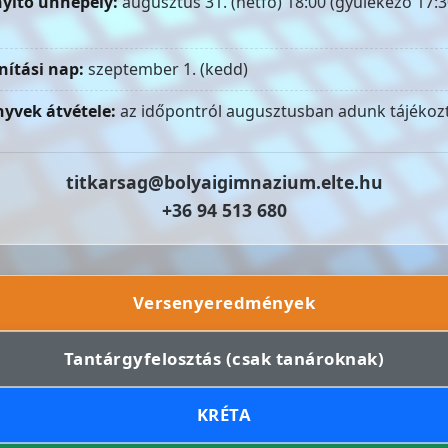
yitó ünnepély:
augusztus 31. (hétfő) 18:00 (gyülekező 17:3
nítási nap:
szeptember 1. (kedd)
yvek átvétele:
az időpontról augusztusban adunk tájékozt
titkarsag@bolyaigimnazium.elte.hu
+36 94 513 680
Versenyeredmények
Tantárgyfelosztás (csak tanároknak)
KRÉTA