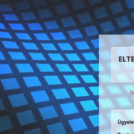
ELTE
I
Ügyele