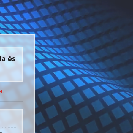
la és
t.