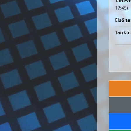
Tanévn
17:45)
Első ta
Tankön