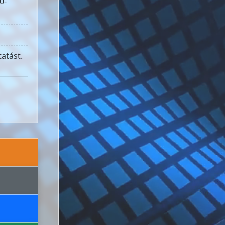
0-
atást.