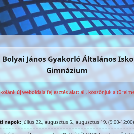
 Bolyai János Gyakorló Általános Isko
Gimnázium
skolánk új weboldala fejlesztés alatt áll, köszönjük a türelme
ti napok:
július 22., augusztus 5., augusztus 19. (9:00-12:00)