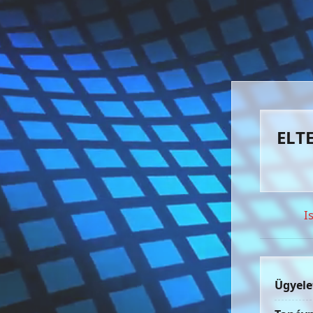
ELTE
I
Ügyele