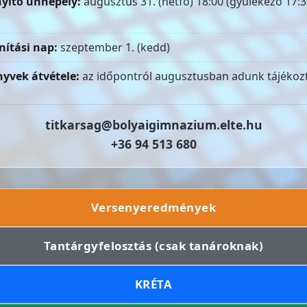
yitó ünnepély:
augusztus 31. (hétfő) 18:00 (gyülekező 17:3
nítási nap:
szeptember 1. (kedd)
yvek átvétele:
az időpontról augusztusban adunk tájékozt
titkarsag@bolyaigimnazium.elte.hu
+36 94 513 680
Versenyeredmények
Tantárgyfelosztás (csak tanároknak)
KRÉTA