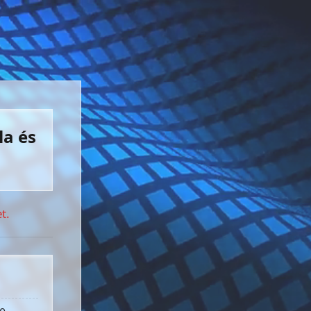
la és
t.