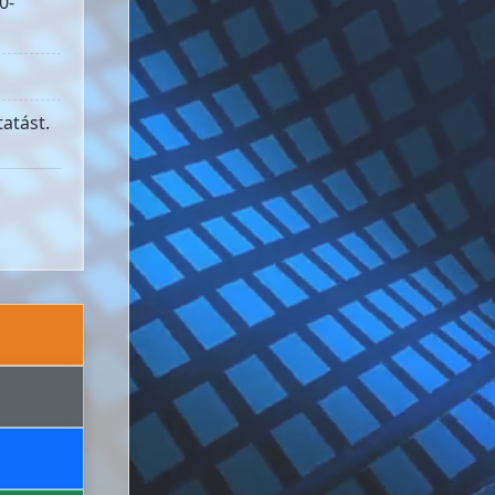
0-
atást.