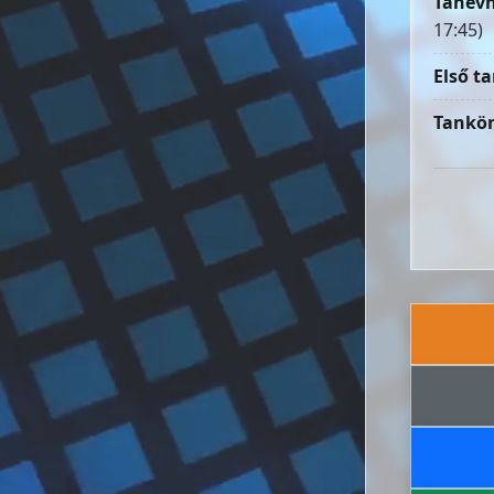
Tanévn
17:45)
Első ta
Tankön