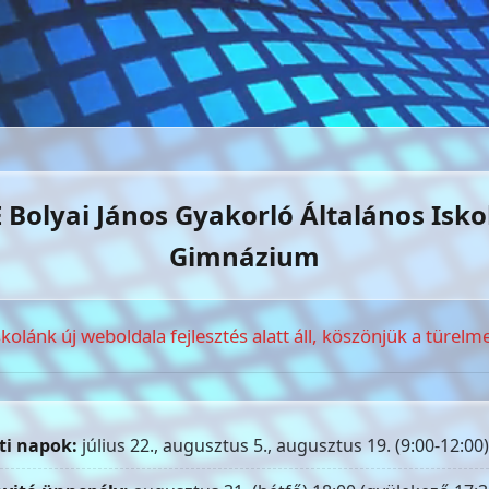
 Bolyai János Gyakorló Általános Isko
Gimnázium
skolánk új weboldala fejlesztés alatt áll, köszönjük a türelme
ti napok:
július 22., augusztus 5., augusztus 19. (9:00-12:00)