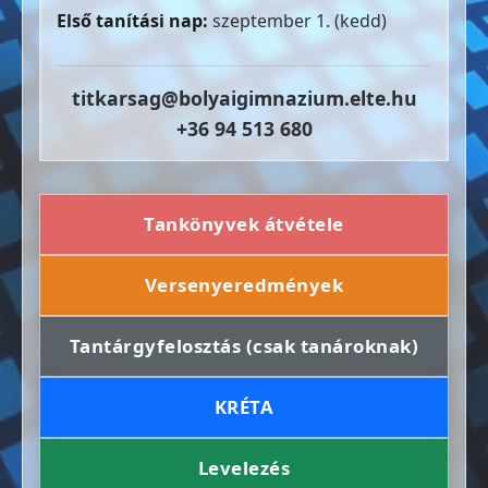
Első tanítási nap:
szeptember 1. (kedd)
titkarsag@bolyaigimnazium.elte.hu
+36 94 513 680
Tankönyvek átvétele
Versenyeredmények
Tantárgyfelosztás (csak tanároknak)
KRÉTA
Levelezés