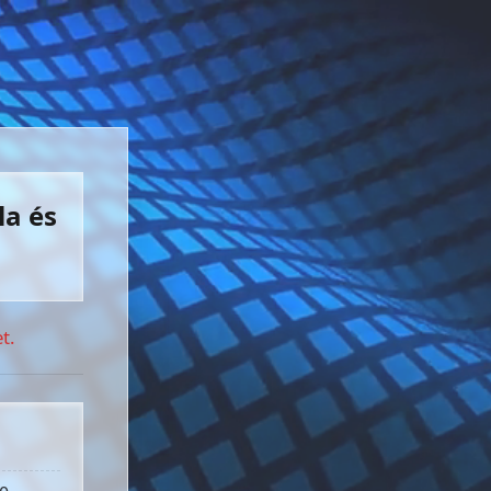
la és
t.