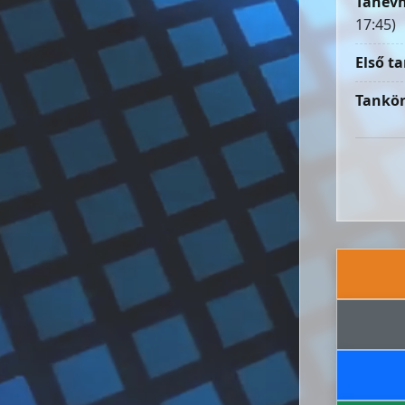
Tanévn
17:45)
Első ta
Tankön