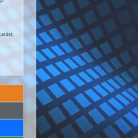
0-
atást.