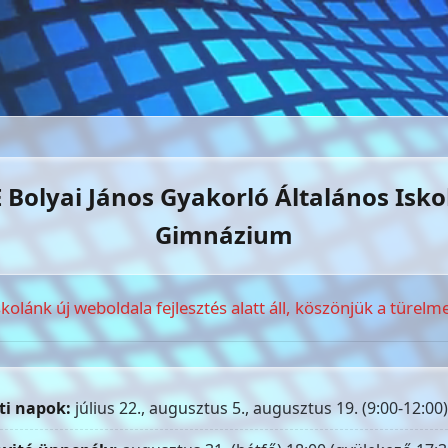
 Bolyai János Gyakorló Általános Isko
Gimnázium
skolánk új weboldala fejlesztés alatt áll, köszönjük a türelme
ti napok:
július 22., augusztus 5., augusztus 19. (9:00-12:00)