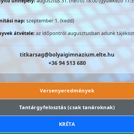
yitó ünnepély:
augusztus 31. (hétfő) 18:00 (gyülekező 17:3
nítási nap:
szeptember 1. (kedd)
yvek átvétele:
az időpontról augusztusban adunk tájékozt
titkarsag@bolyaigimnazium.elte.hu
+36 94 513 680
Versenyeredmények
Tantárgyfelosztás (csak tanároknak)
KRÉTA