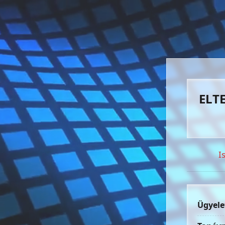
ELTE
I
Ügyele