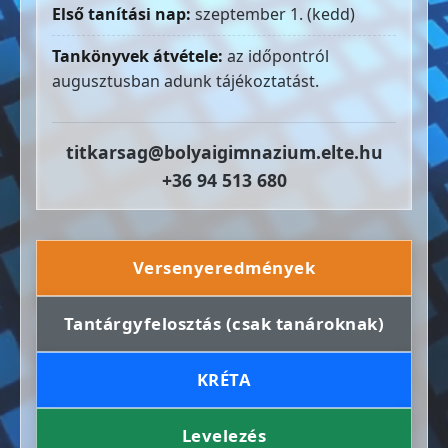
Első tanítási nap:
szeptember 1. (kedd)
Tankönyvek átvétele:
az időpontról
augusztusban adunk tájékoztatást.
titkarsag@bolyaigimnazium.elte.hu
+36 94 513 680
Versenyeredmények
Tantárgyfelosztás (csak tanároknak)
KRÉTA
Levelezés