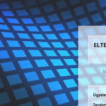
ELTE
I
Ügyele
Tanévn