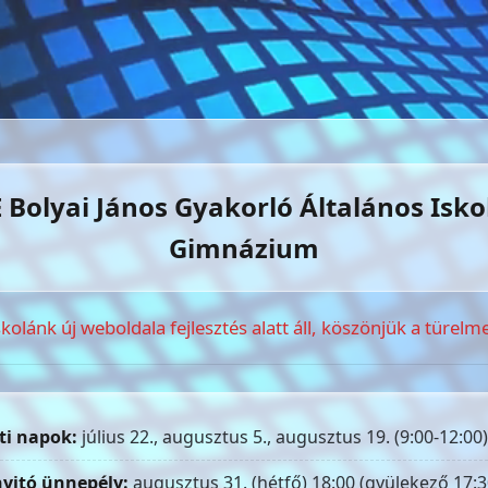
 Bolyai János Gyakorló Általános Isko
Gimnázium
skolánk új weboldala fejlesztés alatt áll, köszönjük a türelme
ti napok:
július 22., augusztus 5., augusztus 19. (9:00-12:00)
yitó ünnepély:
augusztus 31. (hétfő) 18:00 (gyülekező 17:3