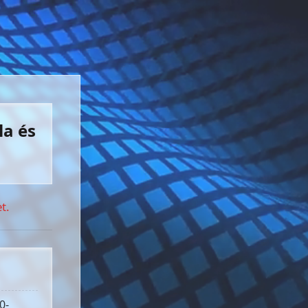
la és
t.
0-