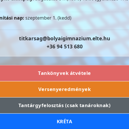
nítási nap:
szeptember 1. (kedd)
titkarsag@bolyaigimnazium.elte.hu
+36 94 513 680
Tankönyvek átvétele
Versenyeredmények
Tantárgyfelosztás (csak tanároknak)
KRÉTA