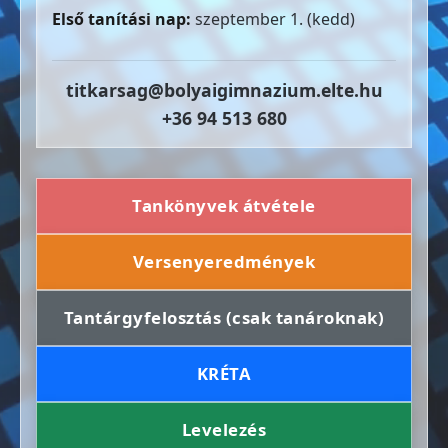
Első tanítási nap:
szeptember 1. (kedd)
titkarsag@bolyaigimnazium.elte.hu
+36 94 513 680
Tankönyvek átvétele
Versenyeredmények
Tantárgyfelosztás (csak tanároknak)
KRÉTA
Levelezés