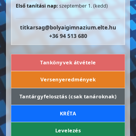
Első tanítási nap:
szeptember 1. (kedd)
titkarsag@bolyaigimnazium.elte.hu
+36 94 513 680
Tankönyvek átvétele
Versenyeredmények
Tantárgyfelosztás (csak tanároknak)
KRÉTA
Levelezés