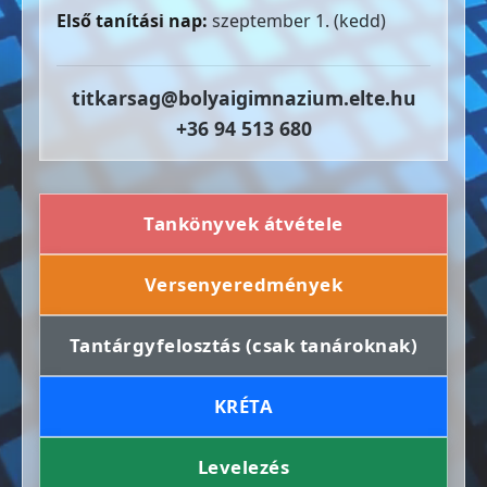
Első tanítási nap:
szeptember 1. (kedd)
titkarsag@bolyaigimnazium.elte.hu
+36 94 513 680
Tankönyvek átvétele
Versenyeredmények
Tantárgyfelosztás (csak tanároknak)
KRÉTA
Levelezés