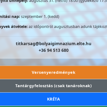
yitó ünnepély:
augusztus 31. (hétfő) 18:00 (gyülekező 17:3
nítási nap:
szeptember 1. (kedd)
yvek átvétele:
az időpontról augusztusban adunk tájékozt
titkarsag@bolyaigimnazium.elte.hu
+36 94 513 680
Versenyeredmények
Tantárgyfelosztás (csak tanároknak)
KRÉTA