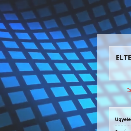
ELTE
I
Ügyele