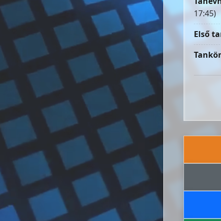
Tanévn
17:45)
Első ta
Tankön