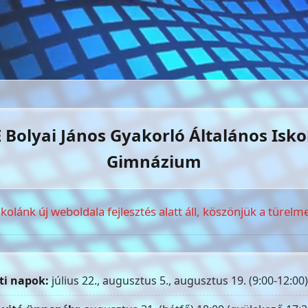
 Bolyai János Gyakorló Általános Isko
Gimnázium
skolánk új weboldala fejlesztés alatt áll, köszönjük a türelme
ti napok:
július 22., augusztus 5., augusztus 19. (9:00-12:00)