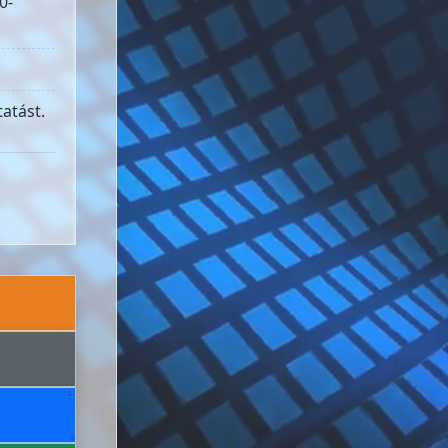
0-
atást.