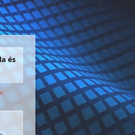
la és
t.