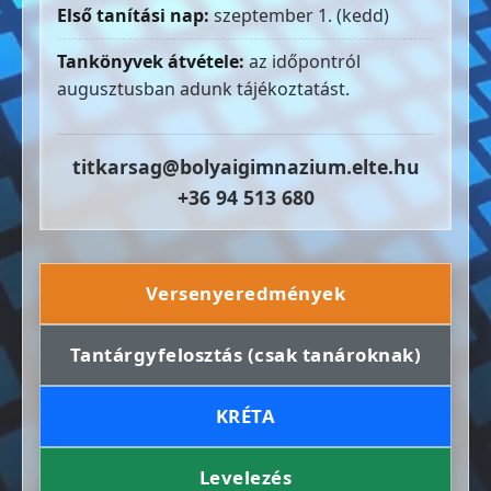
Első tanítási nap:
szeptember 1. (kedd)
Tankönyvek átvétele:
az időpontról
augusztusban adunk tájékoztatást.
titkarsag@bolyaigimnazium.elte.hu
+36 94 513 680
Versenyeredmények
Tantárgyfelosztás (csak tanároknak)
KRÉTA
Levelezés