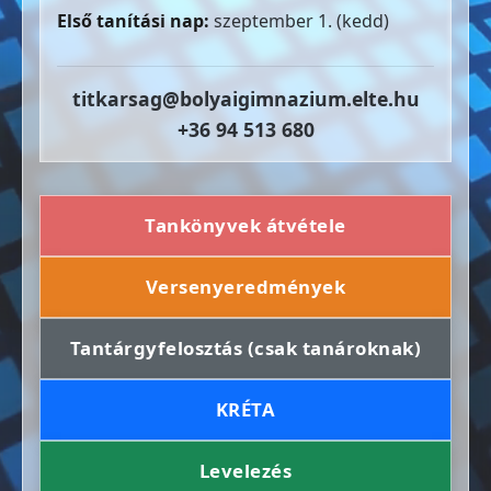
Első tanítási nap:
szeptember 1. (kedd)
titkarsag@bolyaigimnazium.elte.hu
+36 94 513 680
Tankönyvek átvétele
Versenyeredmények
Tantárgyfelosztás (csak tanároknak)
KRÉTA
Levelezés