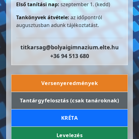
Első tanítási nap:
szeptember 1. (kedd)
Tankönyvek átvétele:
az időpontról
augusztusban adunk tájékoztatást.
titkarsag@bolyaigimnazium.elte.hu
+36 94 513 680
Versenyeredmények
Tantárgyfelosztás (csak tanároknak)
KRÉTA
Levelezés