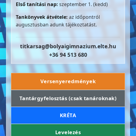
Első tanítási nap:
szeptember 1. (kedd)
Tankönyvek átvétele:
az időpontról
augusztusban adunk tájékoztatást.
titkarsag@bolyaigimnazium.elte.hu
+36 94 513 680
Versenyeredmények
Tantárgyfelosztás (csak tanároknak)
KRÉTA
Levelezés