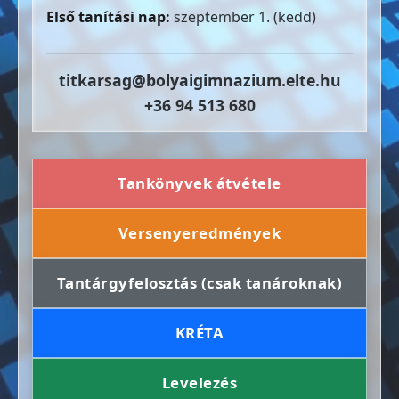
Első tanítási nap:
szeptember 1. (kedd)
titkarsag@bolyaigimnazium.elte.hu
+36 94 513 680
Tankönyvek átvétele
Versenyeredmények
Tantárgyfelosztás (csak tanároknak)
KRÉTA
Levelezés