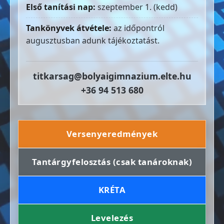
Első tanítási nap:
szeptember 1. (kedd)
Tankönyvek átvétele:
az időpontról
augusztusban adunk tájékoztatást.
titkarsag@bolyaigimnazium.elte.hu
+36 94 513 680
Versenyeredmények
Tantárgyfelosztás (csak tanároknak)
KRÉTA
Levelezés