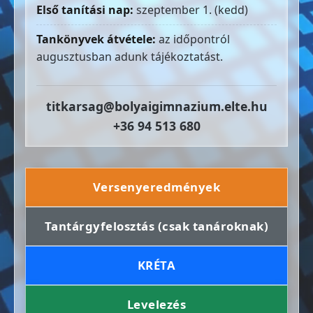
Első tanítási nap:
szeptember 1. (kedd)
Tankönyvek átvétele:
az időpontról
augusztusban adunk tájékoztatást.
titkarsag@bolyaigimnazium.elte.hu
+36 94 513 680
Versenyeredmények
Tantárgyfelosztás (csak tanároknak)
KRÉTA
Levelezés