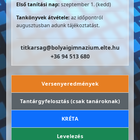
Első tanítási nap:
szeptember 1. (kedd)
Tankönyvek átvétele:
az időpontról
augusztusban adunk tájékoztatást.
titkarsag@bolyaigimnazium.elte.hu
+36 94 513 680
Versenyeredmények
Tantárgyfelosztás (csak tanároknak)
KRÉTA
Levelezés