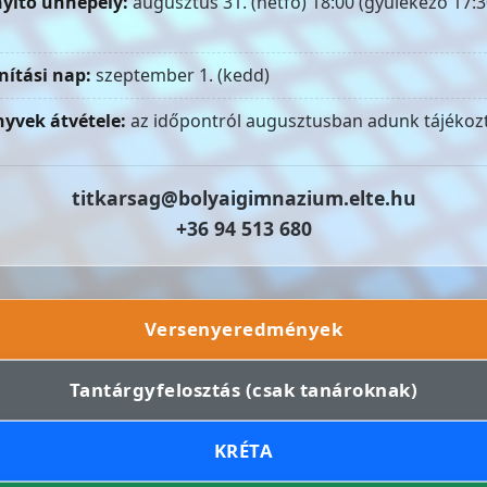
yitó ünnepély:
augusztus 31. (hétfő) 18:00 (gyülekező 17:3
nítási nap:
szeptember 1. (kedd)
yvek átvétele:
az időpontról augusztusban adunk tájékozt
titkarsag@bolyaigimnazium.elte.hu
+36 94 513 680
Versenyeredmények
Tantárgyfelosztás (csak tanároknak)
KRÉTA