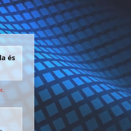
la és
t.