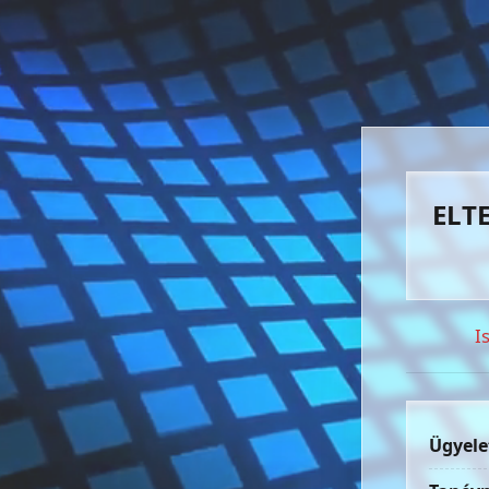
ELTE
I
Ügyele