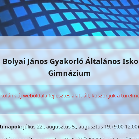
 Bolyai János Gyakorló Általános Isko
Gimnázium
skolánk új weboldala fejlesztés alatt áll, köszönjük a türelme
ti napok:
július 22., augusztus 5., augusztus 19. (9:00-12:00)