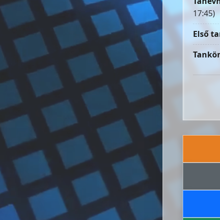
Tanévn
17:45)
Első ta
Tankön