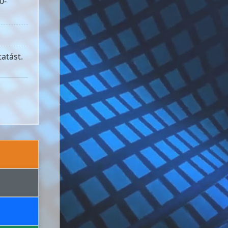
0-
atást.