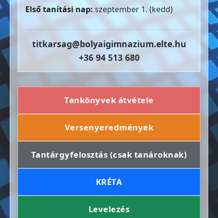
Első tanítási nap:
szeptember 1. (kedd)
titkarsag@bolyaigimnazium.elte.hu
+36 94 513 680
Tankönyvek átvétele
Versenyeredmények
Tantárgyfelosztás (csak tanároknak)
KRÉTA
Levelezés