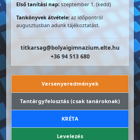
Első tanítási nap:
szeptember 1. (kedd)
Tankönyvek átvétele:
az időpontról
augusztusban adunk tájékoztatást.
titkarsag@bolyaigimnazium.elte.hu
+36 94 513 680
Versenyeredmények
Tantárgyfelosztás (csak tanároknak)
KRÉTA
Levelezés