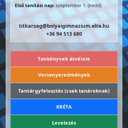
Első tanítási nap:
szeptember 1. (kedd)
titkarsag@bolyaigimnazium.elte.hu
+36 94 513 680
Tankönyvek átvétele
Versenyeredmények
Tantárgyfelosztás (csak tanároknak)
KRÉTA
Levelezés