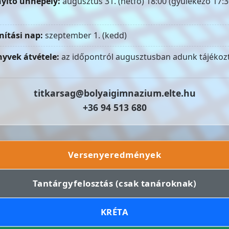
yitó ünnepély:
augusztus 31. (hétfő) 18:00 (gyülekező 17:3
nítási nap:
szeptember 1. (kedd)
yvek átvétele:
az időpontról augusztusban adunk tájékozt
titkarsag@bolyaigimnazium.elte.hu
+36 94 513 680
Versenyeredmények
Tantárgyfelosztás (csak tanároknak)
KRÉTA