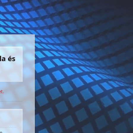
la és
t.