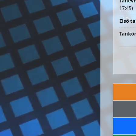
Tanévn
17:45)
Első ta
Tankön