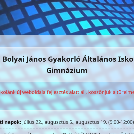
 Bolyai János Gyakorló Általános Isko
Gimnázium
skolánk új weboldala fejlesztés alatt áll, köszönjük a türelme
ti napok:
július 22., augusztus 5., augusztus 19. (9:00-12:00)