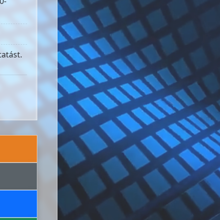
0-
atást.