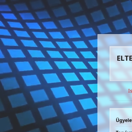
ELTE
I
Ügyele