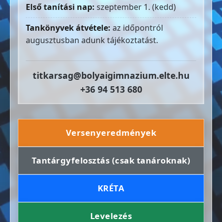
Első tanítási nap:
szeptember 1. (kedd)
Tankönyvek átvétele:
az időpontról
augusztusban adunk tájékoztatást.
titkarsag@bolyaigimnazium.elte.hu
+36 94 513 680
Versenyeredmények
Tantárgyfelosztás (csak tanároknak)
KRÉTA
Levelezés