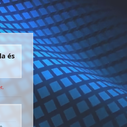
la és
t.