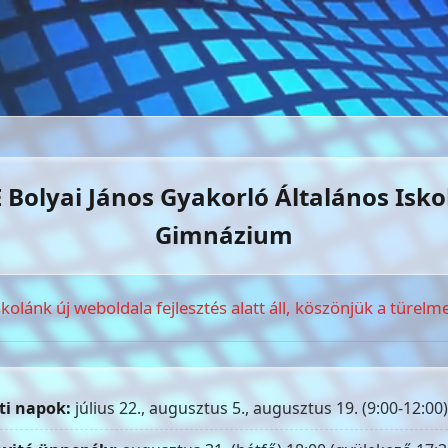
 Bolyai János Gyakorló Általános Isko
Gimnázium
skolánk új weboldala fejlesztés alatt áll, köszönjük a türelme
ti napok:
július 22., augusztus 5., augusztus 19. (9:00-12:00)