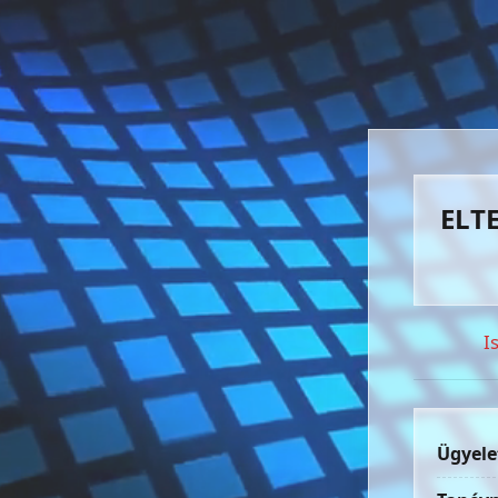
ELTE
I
Ügyele