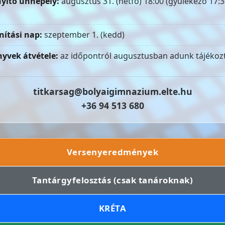
yitó ünnepély:
augusztus 31. (hétfő) 18:00 (gyülekező 17:3
nítási nap:
szeptember 1. (kedd)
yvek átvétele:
az időpontról augusztusban adunk tájékozt
titkarsag@bolyaigimnazium.elte.hu
+36 94 513 680
Versenyeredmények
Tantárgyfelosztás (csak tanároknak)
KRÉTA