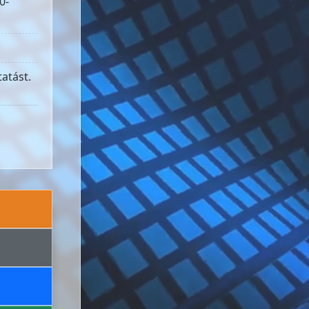
0-
atást.