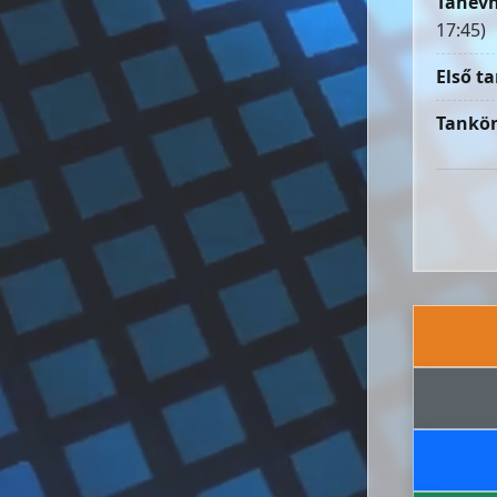
Tanévn
17:45)
Első ta
Tankön