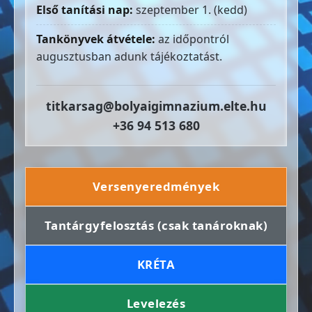
Első tanítási nap:
szeptember 1. (kedd)
Tankönyvek átvétele:
az időpontról
augusztusban adunk tájékoztatást.
titkarsag@bolyaigimnazium.elte.hu
+36 94 513 680
Versenyeredmények
Tantárgyfelosztás (csak tanároknak)
KRÉTA
Levelezés