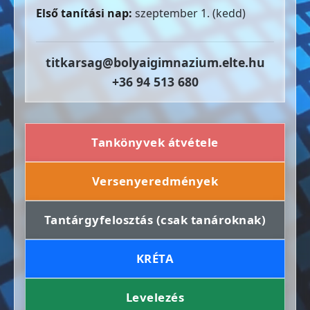
Első tanítási nap:
szeptember 1. (kedd)
titkarsag@bolyaigimnazium.elte.hu
+36 94 513 680
Tankönyvek átvétele
Versenyeredmények
Tantárgyfelosztás (csak tanároknak)
KRÉTA
Levelezés