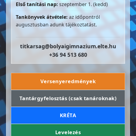
Első tanítási nap:
szeptember 1. (kedd)
Tankönyvek átvétele:
az időpontról
augusztusban adunk tájékoztatást.
titkarsag@bolyaigimnazium.elte.hu
+36 94 513 680
Versenyeredmények
Tantárgyfelosztás (csak tanároknak)
KRÉTA
Levelezés