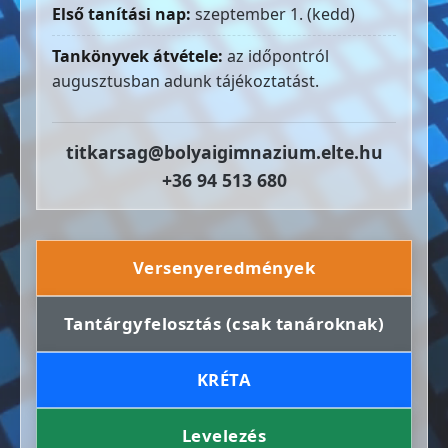
Első tanítási nap:
szeptember 1. (kedd)
Tankönyvek átvétele:
az időpontról
augusztusban adunk tájékoztatást.
titkarsag@bolyaigimnazium.elte.hu
+36 94 513 680
Versenyeredmények
Tantárgyfelosztás (csak tanároknak)
KRÉTA
Levelezés