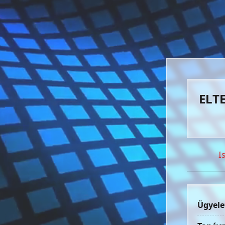
ELTE
I
Ügyele