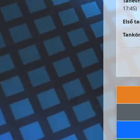
Tanévn
17:45)
Első ta
Tankön