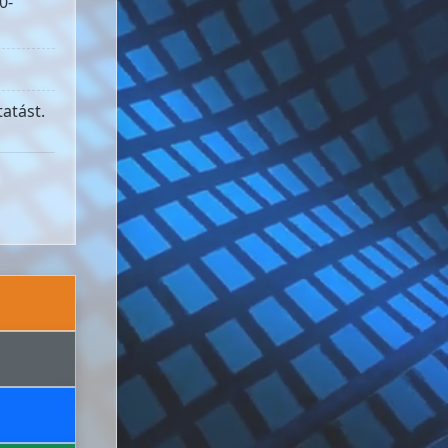
0-
atást.