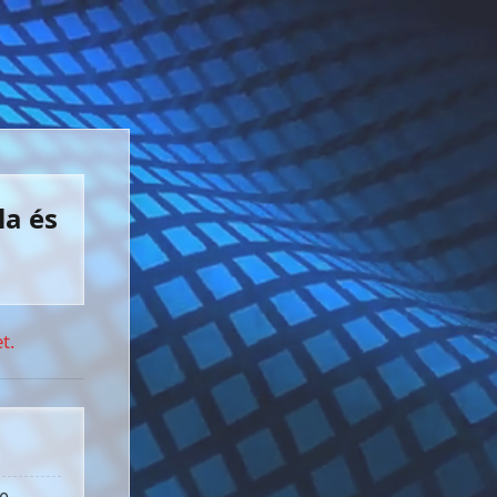
la és
t.