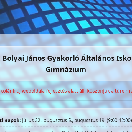
 Bolyai János Gyakorló Általános Isko
Gimnázium
skolánk új weboldala fejlesztés alatt áll, köszönjük a türelme
ti napok:
július 22., augusztus 5., augusztus 19. (9:00-12:00)