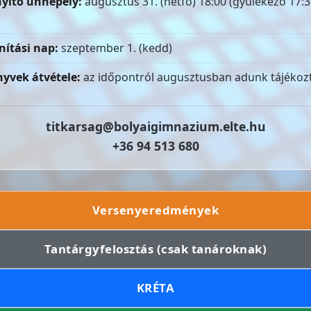
yitó ünnepély:
augusztus 31. (hétfő) 18:00 (gyülekező 17:3
nítási nap:
szeptember 1. (kedd)
yvek átvétele:
az időpontról augusztusban adunk tájékozt
titkarsag@bolyaigimnazium.elte.hu
+36 94 513 680
Versenyeredmények
Tantárgyfelosztás (csak tanároknak)
KRÉTA