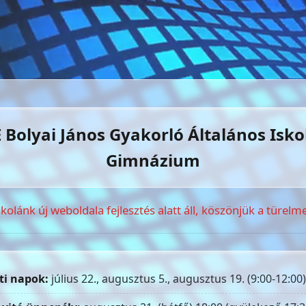
 Bolyai János Gyakorló Általános Isko
Gimnázium
skolánk új weboldala fejlesztés alatt áll, köszönjük a türelme
ti napok:
július 22., augusztus 5., augusztus 19. (9:00-12:00)