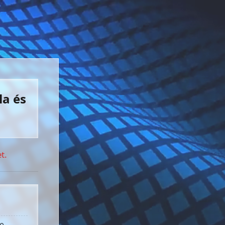
la és
t.