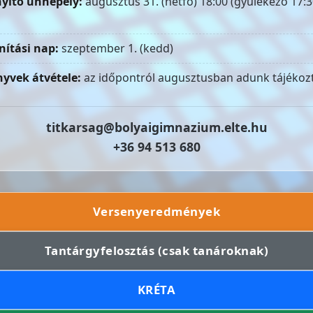
yitó ünnepély:
augusztus 31. (hétfő) 18:00 (gyülekező 17:3
nítási nap:
szeptember 1. (kedd)
yvek átvétele:
az időpontról augusztusban adunk tájékozt
titkarsag@bolyaigimnazium.elte.hu
+36 94 513 680
Versenyeredmények
Tantárgyfelosztás (csak tanároknak)
KRÉTA