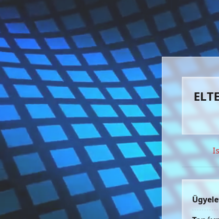
ELTE
I
Ügyele