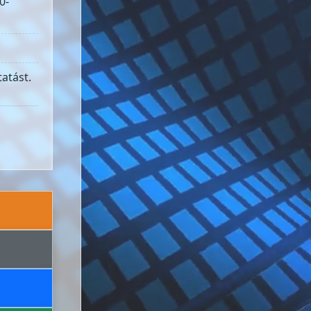
0-
atást.