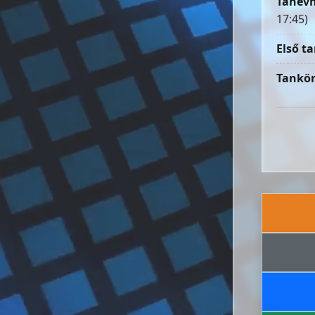
Tanévn
17:45)
Első ta
Tankön