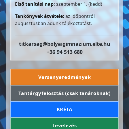
Első tanítási nap:
szeptember 1. (kedd)
Tankönyvek átvétele:
az időpontról
augusztusban adunk tájékoztatást.
titkarsag@bolyaigimnazium.elte.hu
+36 94 513 680
Versenyeredmények
Tantárgyfelosztás (csak tanároknak)
KRÉTA
Levelezés