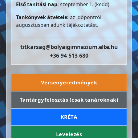
Első tanítási nap:
szeptember 1. (kedd)
Tankönyvek átvétele:
az időpontról
augusztusban adunk tájékoztatást.
titkarsag@bolyaigimnazium.elte.hu
+36 94 513 680
Versenyeredmények
Tantárgyfelosztás (csak tanároknak)
KRÉTA
Levelezés