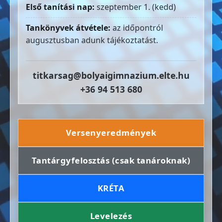
Első tanítási nap:
szeptember 1. (kedd)
Tankönyvek átvétele:
az időpontról
augusztusban adunk tájékoztatást.
titkarsag@bolyaigimnazium.elte.hu
+36 94 513 680
Versenyeredmények
Tantárgyfelosztás (csak tanároknak)
KRÉTA
Levelezés