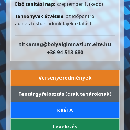
Első tanítási nap:
szeptember 1. (kedd)
Tankönyvek átvétele:
az időpontról
augusztusban adunk tájékoztatást.
titkarsag@bolyaigimnazium.elte.hu
+36 94 513 680
Versenyeredmények
Tantárgyfelosztás (csak tanároknak)
KRÉTA
Levelezés