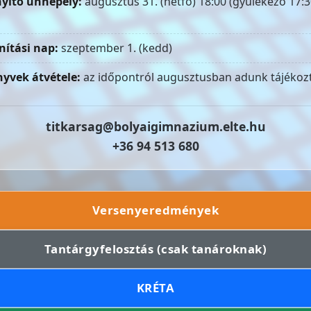
yitó ünnepély:
augusztus 31. (hétfő) 18:00 (gyülekező 17:3
nítási nap:
szeptember 1. (kedd)
yvek átvétele:
az időpontról augusztusban adunk tájékozt
titkarsag@bolyaigimnazium.elte.hu
+36 94 513 680
Versenyeredmények
Tantárgyfelosztás (csak tanároknak)
KRÉTA