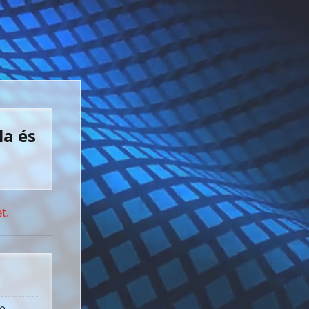
la és
t.