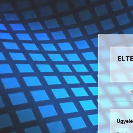
ELTE
I
Ügyele