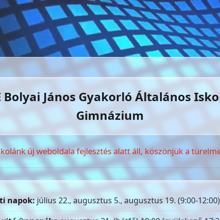
 Bolyai János Gyakorló Általános Isko
Gimnázium
skolánk új weboldala fejlesztés alatt áll, köszönjük a türelme
ti napok:
július 22., augusztus 5., augusztus 19. (9:00-12:00)