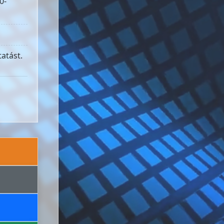
0-
atást.