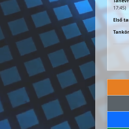
Tanévn
17:45)
Első ta
Tankön