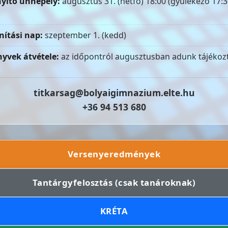
yitó ünnepély:
augusztus 31. (hétfő) 18:00 (gyülekező 17:3
nítási nap:
szeptember 1. (kedd)
yvek átvétele:
az időpontról augusztusban adunk tájékozt
titkarsag@bolyaigimnazium.elte.hu
+36 94 513 680
Versenyeredmények
Tantárgyfelosztás (csak tanároknak)
KRÉTA