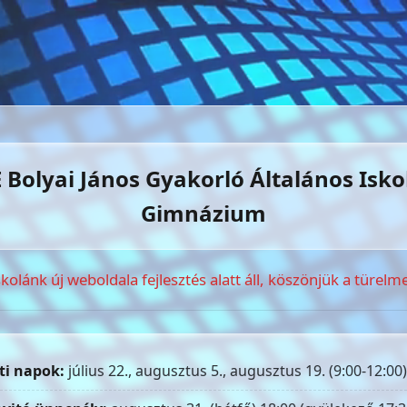
 Bolyai János Gyakorló Általános Isko
Gimnázium
skolánk új weboldala fejlesztés alatt áll, köszönjük a türelme
ti napok:
július 22., augusztus 5., augusztus 19. (9:00-12:00)