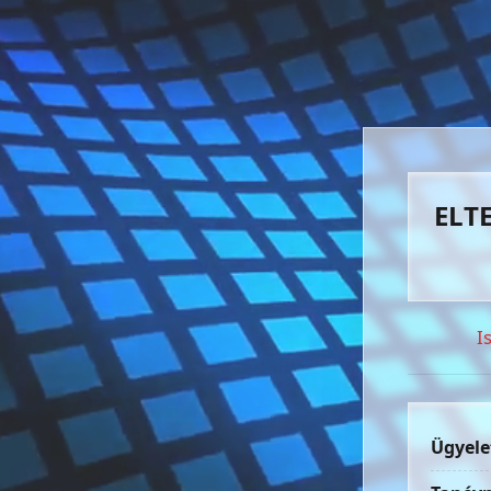
ELTE
I
Ügyele