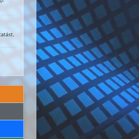
0-
atást.