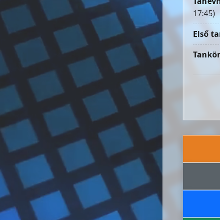
Tanévn
17:45)
Első ta
Tankön