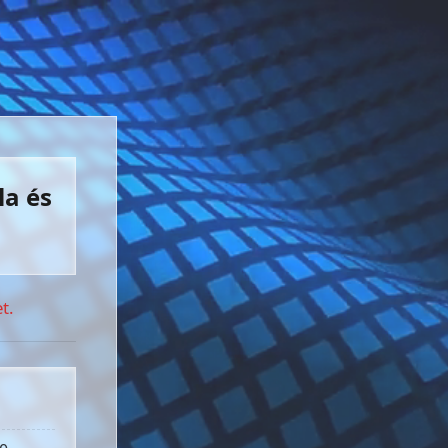
la és
t.