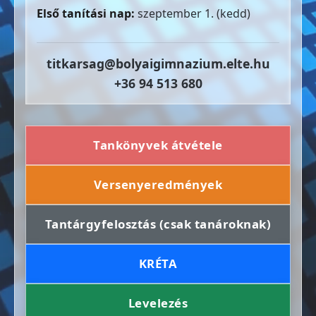
Első tanítási nap:
szeptember 1. (kedd)
titkarsag@bolyaigimnazium.elte.hu
+36 94 513 680
Tankönyvek átvétele
Versenyeredmények
Tantárgyfelosztás (csak tanároknak)
KRÉTA
Levelezés